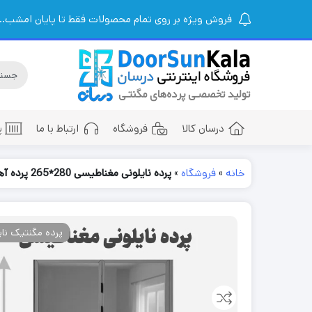
فروش ویژه بر روی تمام محصولات فقط تا پایان امشب...
درسان کالا
فروشگاه
ارتباط با ما
پ
خانه
»
فروشگاه
»
پرده نایلونی مغناطیسی 280*265 پرده آهنربایی پلاستیکی با عرض 265 و ارتفاع 280 پرده آهنربایی | پرده مگنتیک | پرده مغناطیسی
پرده مگنتیک نای