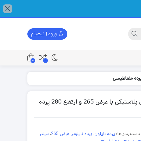
ورود | ثبت‌نام
0
0
پرده نایلونی مغناطیسی 280*265 پرده آهنربایی پلاستیکی با عرض 265 و ارتفاع 280 پرده
دسته‌بندی‌ها:
پرده نایلون
,
پرده نایلونی عرض 265
,
فیلتر
اساس عرض پرده نایلونی