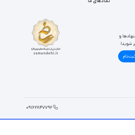
نمادهای ما
نهادها و
ر شوید!
بت‌نام
09162847792