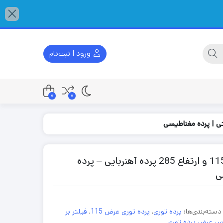
ورود | ثبت‌نام
0
0
پرده توری مغناطیسی 285*115- پرده با عرض 115 و ارتفاع 285 پرده آهنربایی – پرده
ی
دسته‌بندی‌ها:
پرده توری
,
پرده توری عرض 115
,
فیلتر بر
س عرض پرده توری