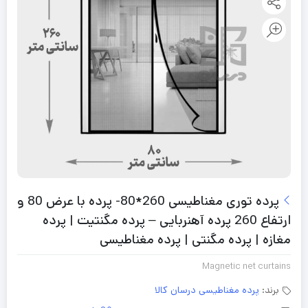
پرده توری مغناطیسی 260*80- پرده با عرض 80 و
ارتفاع 260 پرده آهنربایی – پرده مگنتیت | پرده
مغازه | پرده مگنتی | پرده مغناطیسی
Magnetic net curtains
برند:
پرده مغناطیسی درسان کالا