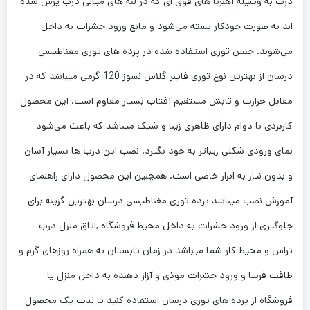
درب به وسیله آهنربا های قوی ای که در لبه های میانی درب پرس شده
اند به صورت خودکار بسته می‌شود و مانع ورود حشرات به داخل
می‌شوند. جنس توری استفاده شده در پرده های توری مغناطیسی
درسان از بهترین نوع توری فایبر گلاس نسوز 120 گرمی میباشد که در
مقابل حرارت و تابش مستقیم آفتاب بسیار مقاوم است. این محصول
کاربردی با دوام دارای ظاهری زیبا و شیک میباشد که باعث می‌شود
نمای ورودی شکلی زیباتر به خود بگیرد. نصب این درب ها بسیار آسان
و بدون نیاز به ابزار خاصی است. همچنین این محصول دارای راهنمای
آموزش نصب میباشد پرده توری مغناطیسی درسان بهترین گزینه برای
جلوگیری از ورود حشرات به داخل محیط فروشگاه ,اتاق منزل درب
تراس و محیط کار شما میباشد در زمان تابستان به همراه روزهای گرم و
طاقت فرسا و ورود حشرات موذی و آزار دهنده به داخل منزل یا
فروشگاه از پرده های توری درسان استفاده کنید تا لذت یک محصول