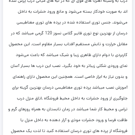
درب به وسیله آهنربا های قوی ای که در لبه های میانی درب پرس شده
اند به صورت خودکار بسته می‌شود و مانع ورود حشرات به داخل
می‌شوند. جنس توری استفاده شده در پرده های توری مغناطیسی
درسان از بهترین نوع توری فایبر گلاس نسوز 120 گرمی میباشد که در
مقابل حرارت و تابش مستقیم آفتاب بسیار مقاوم است. این محصول
کاربردی با دوام دارای ظاهری زیبا و شیک میباشد که باعث می‌شود
نمای ورودی شکلی زیباتر به خود بگیرد. نصب این درب ها بسیار آسان
و بدون نیاز به ابزار خاصی است. همچنین این محصول دارای راهنمای
آموزش نصب میباشد پرده توری مغناطیسی درسان بهترین گزینه برای
جلوگیری از ورود حشرات به داخل محیط فروشگاه ,اتاق منزل درب
تراس و محیط کار شما میباشد در زمان تابستان به همراه روزهای گرم و
طاقت فرسا و ورود حشرات موذی و آزار دهنده به داخل منزل یا
فروشگاه از پرده های توری درسان استفاده کنید تا لذت یک محصول