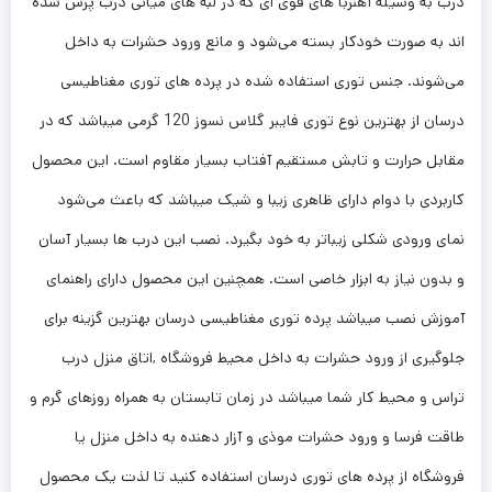
درب به وسیله آهنربا های قوی ای که در لبه های میانی درب پرس شده
اند به صورت خودکار بسته می‌شود و مانع ورود حشرات به داخل
می‌شوند. جنس توری استفاده شده در پرده های توری مغناطیسی
درسان از بهترین نوع توری فایبر گلاس نسوز 120 گرمی میباشد که در
مقابل حرارت و تابش مستقیم آفتاب بسیار مقاوم است. این محصول
کاربردی با دوام دارای ظاهری زیبا و شیک میباشد که باعث می‌شود
نمای ورودی شکلی زیباتر به خود بگیرد. نصب این درب ها بسیار آسان
و بدون نیاز به ابزار خاصی است. همچنین این محصول دارای راهنمای
آموزش نصب میباشد پرده توری مغناطیسی درسان بهترین گزینه برای
جلوگیری از ورود حشرات به داخل محیط فروشگاه ,اتاق منزل درب
تراس و محیط کار شما میباشد در زمان تابستان به همراه روزهای گرم و
طاقت فرسا و ورود حشرات موذی و آزار دهنده به داخل منزل یا
فروشگاه از پرده های توری درسان استفاده کنید تا لذت یک محصول