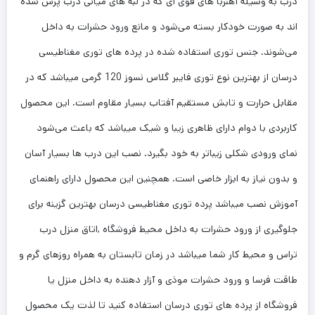
درب به وسیله آهنربا های قوی ای که در لبه های میانی درب پرس شده
اند به صورت خودکار بسته می‌شود و مانع ورود حشرات به داخل
می‌شوند. جنس توری استفاده شده در پرده های توری مغناطیسی
درسان از بهترین نوع توری فایبر گلاس نسوز 120 گرمی میباشد که در
مقابل حرارت و تابش مستقیم آفتاب بسیار مقاوم است. این محصول
کاربردی با دوام دارای ظاهری زیبا و شیک میباشد که باعث می‌شود
نمای ورودی شکلی زیباتر به خود بگیرد. نصب این درب ها بسیار آسان
و بدون نیاز به ابزار خاصی است. همچنین این محصول دارای راهنمای
آموزش نصب میباشد پرده توری مغناطیسی درسان بهترین گزینه برای
جلوگیری از ورود حشرات به داخل محیط فروشگاه ,اتاق منزل درب
تراس و محیط کار شما میباشد در زمان تابستان به همراه روزهای گرم و
طاقت فرسا و ورود حشرات موذی و آزار دهنده به داخل منزل یا
فروشگاه از پرده های توری درسان استفاده کنید تا لذت یک محصول