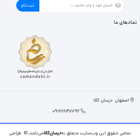
ثبت‌نام
نمادهای ما
اصفهان -درسان کالا
09162847792
تمامی حقوق این وب‌سایت متعلق به
درسان‌کالا
می‌باشد.© طراحی